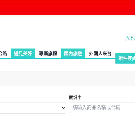
防詐
皇宮
公路
遇見美好
專門列車
專屬旅程
國內旅遊
台灣包車遊
外國人來台
辦件簽
關鍵字