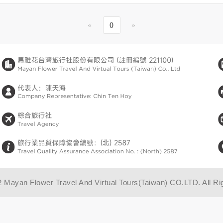
«
0
»
2 Mayan Flower Travel And Virtual Tours(Taiwan) CO.LTD. All Ri