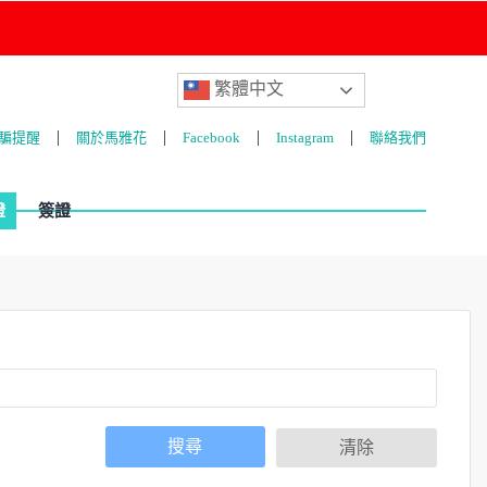
繁體中文
騙提醒
關於馬雅花
Facebook
Instagram
聯絡我們
證
護照
簽證
搜尋
清除