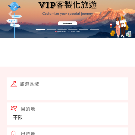
證，馬雅花旅遊諮詢專線 : 02-2559-9922。
往前
往後
履行告知義務「當事人就其個人資料有查詢或請求閱
覽、請求製給複製本、請求補充或更正、請求停止蒐
集、處理或利用等權益」。
不操作ATM、不提供任何個資資料、不回撥可疑電話。
如接獲可疑來電，請立即掛斷電話，並撥打165防詐騙
旅遊區域
專線。下單前及付款前請直接聯繫本公司業務人員查
證，馬雅花旅遊諮詢專線 : 02-2559-9922。
目的地
出發地