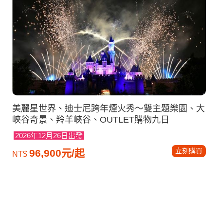
美麗星世界、迪士尼跨年煙火秀～雙主題樂園、大
峽谷奇景、羚羊峽谷、OUTLET購物九日
2026年12月26日出發
立刻購買
96,900元/起
NT$