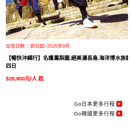
出發日期 ：即日起~2026年9月
【暢快沖繩行】名護鳳梨園.絕美瀨長島.海洋博水族館
四日
$28,900元/人 起
Go日本更多行程
Go韓國更多行程