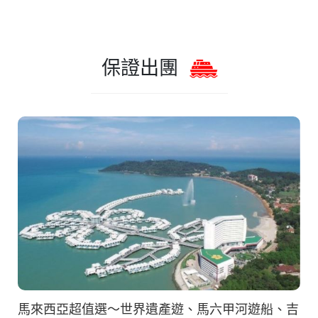
保證出團
馬來西亞超值選～世界遺產遊、馬六甲河遊船、吉