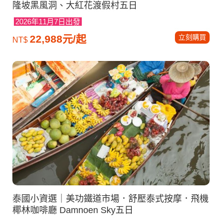
隆坡黑風洞、大紅花渡假村五日
2026年11月7日出發
立刻購買
22,988元/起
NT$
泰國小資選｜美功鐵道市場．舒壓泰式按摩．飛機
椰林咖啡廳 Damnoen Sky五日