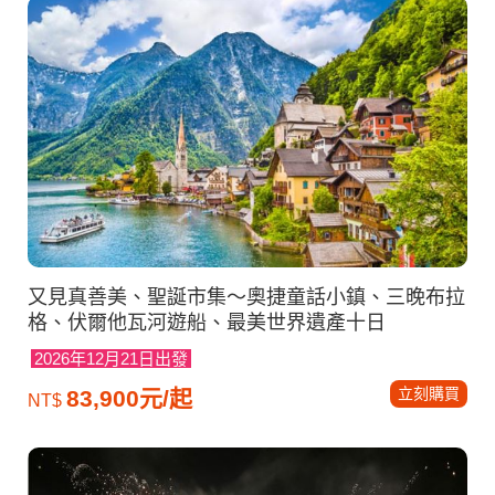
又見真善美、聖誕市集～奧捷童話小鎮、三晚布拉
格、伏爾他瓦河遊船、最美世界遺產十日
2026年12月21日出發
立刻購買
83,900元/起
NT$