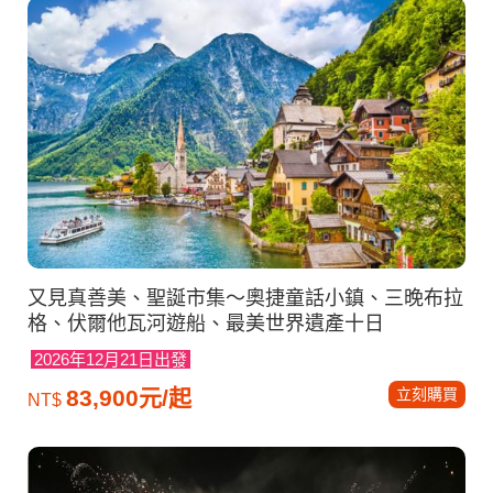
又見真善美、聖誕市集～奧捷童話小鎮、三晚布拉
格、伏爾他瓦河遊船、最美世界遺產十日
2026年12月21日出發
立刻購買
83,900元/起
NT$