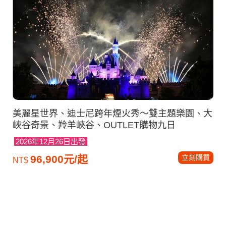
美麗星世界、迪士尼跨年煙火秀～雙主題樂園、大
峽谷奇景、羚羊峽谷、OUTLET購物九日
2026年12月26日出發
立刻購買
96,900元/起
NT$