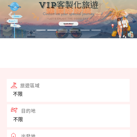
集、處理或利用等權益」。
往前
往後
不操作ATM、不提供任何個資資料、不回撥可疑電話。
如接獲可疑來電，請立即掛斷電話，並撥打165防詐騙
專線。下單前及付款前請直接聯繫本公司業務人員查
證，馬雅花旅遊諮詢專線 : 02-2559-9922。
旅遊區域
目的地
出發地