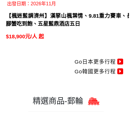
出發日期：2026年11月
【楓迷藍調濟州】漢拏山楓葉情、9.81重力賽車、長
腳蟹吃到飽、五星藍鼎酒店五日
$18,900元/人 起
Go日本更多行程
Go韓國更多行程
精選商品-郵輪