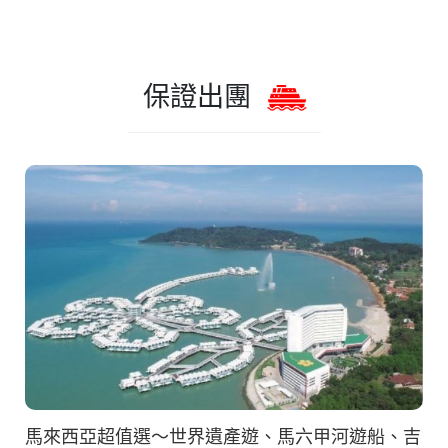
保證出團
馬來西亞超值選～世界遺產遊、馬六甲河遊船、吉