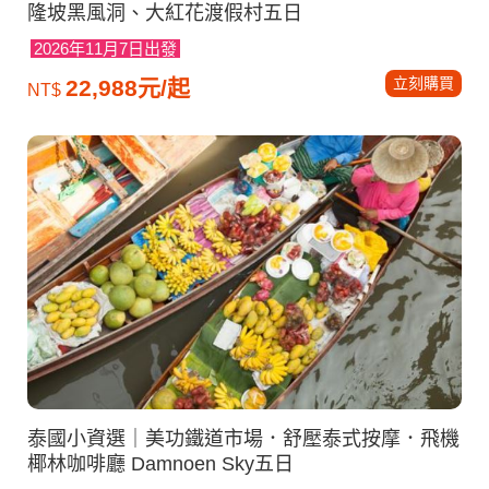
隆坡黑風洞、大紅花渡假村五日
2026年11月7日出發
立刻購買
22,988元/起
NT$
泰國小資選｜美功鐵道市場．舒壓泰式按摩．飛機
椰林咖啡廳 Damnoen Sky五日