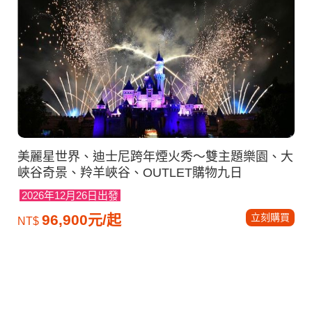
美麗星世界、迪士尼跨年煙火秀～雙主題樂園、大
峽谷奇景、羚羊峽谷、OUTLET購物九日
2026年12月26日出發
立刻購買
96,900元/起
NT$