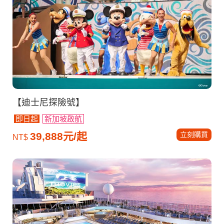
【迪士尼探險號】
即日起
新加坡啟航
立刻購買
39,888元/起
NT$