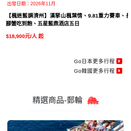
出發日期：2026年11月
【楓迷藍調濟州】漢拏山楓葉情、9.81重力賽車、長
腳蟹吃到飽、五星藍鼎酒店五日
$18,900元/人 起
Go日本更多行程
Go韓國更多行程
精選商品-郵輪