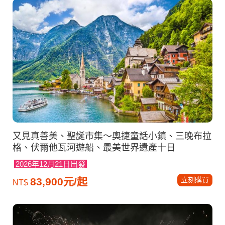
又見真善美、聖誕市集～奧捷童話小鎮、三晚布拉
格、伏爾他瓦河遊船、最美世界遺產十日
2026年12月21日出發
立刻購買
83,900元/起
NT$