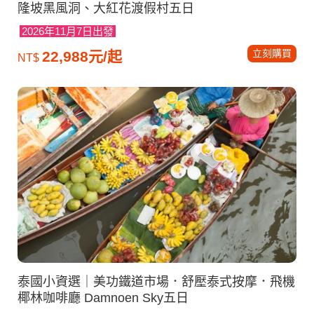
隆坡黑風洞、大紅花渡假村五日
2026年11月7日出發
立刻購買
22,988元/起
NT$
泰國小資選｜美功鐵道市場．舒壓泰式按摩．飛機
椰林咖啡廳 Damnoen Sky五日