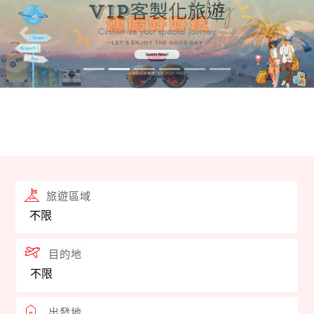
證，馬雅花旅遊諮詢專線 : 02-2559-9922。
往前
往後
履行告知義務「當事人就其個人資料有查詢或請求閱
覽、請求製給複製本、請求補充或更正、請求停止蒐
集、處理或利用等權益」。
不操作ATM、不提供任何個資資料、不回撥可疑電話。
如接獲可疑來電，請立即掛斷電話，並撥打165防詐騙
旅遊區域
專線。下單前及付款前請直接聯繫本公司業務人員查
證，馬雅花旅遊諮詢專線 : 02-2559-9922。
目的地
出發地