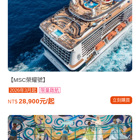
【MSC榮耀號】
2026年3月起
限量啟航
立刻購買
28,900元/起
NT$