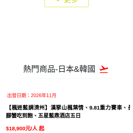
又見真善美、聖誕市集～奧捷童話小鎮、三晚布拉
格、伏爾他瓦河遊船、最美世界遺產十日
2026年12月21日出發
立刻購買
83,900元/起
NT$
美麗星世界、迪士尼跨年煙火秀～雙主題樂園、大
峽谷奇景、羚羊峽谷、OUTLET購物九日
2026年12月26日出發
立刻購買
96,900元/起
NT$