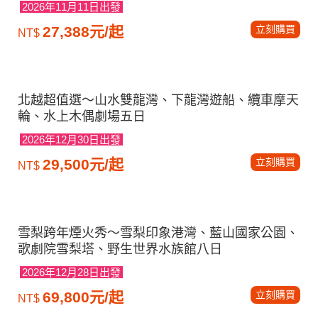
隆坡黑風洞、大紅花渡假村五日
2026年11月7日出發
立刻購買
22,988元/起
NT$
泰國小資選｜美功鐵道市場．舒壓泰式按摩．飛機
椰林咖啡廳 Damnoen Sky五日