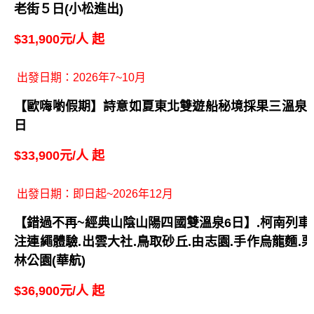
【暢快沖繩行】名護鳳梨園.絕美瀨長島.海洋博水族館
四日
$28,900元/人 起
出發日期：2026年7~10月
歐嗨喲假期～【超值版】夏日青風東北雙火山鐵道採
果三溫泉5日
$29,900元/人 起
出發日期：2026年6~10月
【限量促銷立山】立山黑部、兼六園、合掌村、高山
老街５日(小松進出)
$31,900元/人 起