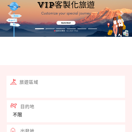
集、處理或利用等權益」。
往前
往後
不操作ATM、不提供任何個資資料、不回撥可疑電話。
如接獲可疑來電，請立即掛斷電話，並撥打165防詐騙
專線。下單前及付款前請直接聯繫本公司業務人員查
證，馬雅花旅遊諮詢專線 : 02-2559-9922。
旅遊區域
目的地
出發地