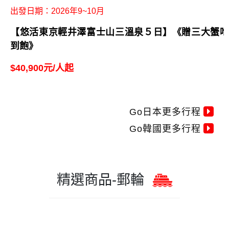
出發日期：2026年7~10月
【歐嗨喲假期】詩意如夏東北雙遊船秘境採果三溫泉5
日
$33,900元/人 起
出發日期：即日起~2026年12月
【錯過不再~經典山陰山陽四國雙溫泉6日】.柯南列車.
注連繩體驗.出雲大社.鳥取砂丘.由志園.手作烏龍麵.栗
林公園(華航)
$36,900元/人 起
出發日期：2026年9~10月
【悠活東京輕井澤富士山三溫泉５日】《贈三大蟹吃