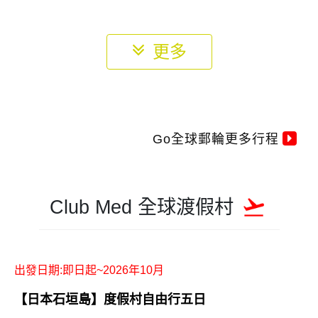
立刻購買
28,900元/起
NT$
【迪士尼探險號】
即日起
新加坡啟航
立刻購買
39,888元/起
NT$
【公主郵輪系列】
2026年5月起
限量啟航
立刻購買
104,900元/起
NT$
更多