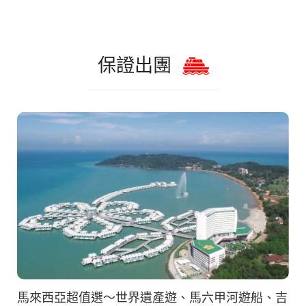
保證出團
馬來西亞超值選～世界遺產遊、馬六甲河遊船、吉