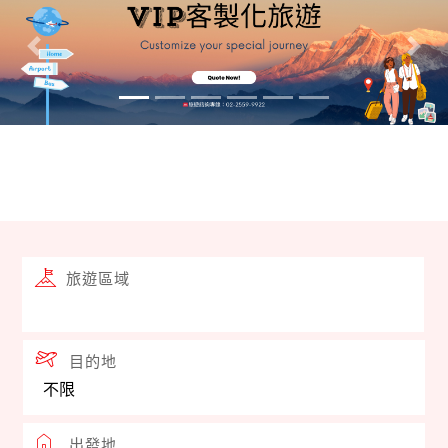
證，馬雅花旅遊諮詢專線 : 02-2559-9922。
往前
往後
履行告知義務「當事人就其個人資料有查詢或請求閱
覽、請求製給複製本、請求補充或更正、請求停止蒐
集、處理或利用等權益」。
不操作ATM、不提供任何個資資料、不回撥可疑電話。
如接獲可疑來電，請立即掛斷電話，並撥打165防詐騙
旅遊區域
專線。下單前及付款前請直接聯繫本公司業務人員查
證，馬雅花旅遊諮詢專線 : 02-2559-9922。
目的地
出發地