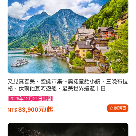
又見真善美、聖誕市集～奧捷童話小鎮、三晚布拉
格、伏爾他瓦河遊船、最美世界遺產十日
2026年12月21日出發
立刻購買
83,900元/起
NT$