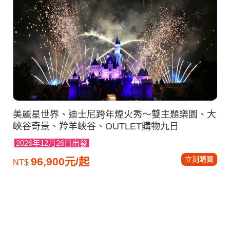
美麗星世界、迪士尼跨年煙火秀～雙主題樂園、大
峽谷奇景、羚羊峽谷、OUTLET購物九日
2026年12月26日出發
立刻購買
96,900元/起
NT$