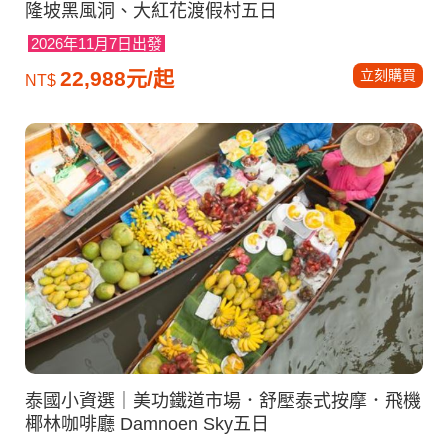
隆坡黑風洞、大紅花渡假村五日
2026年11月7日出發
立刻購買
22,988元/起
NT$
泰國小資選｜美功鐵道市場．舒壓泰式按摩．飛機
椰林咖啡廳 Damnoen Sky五日